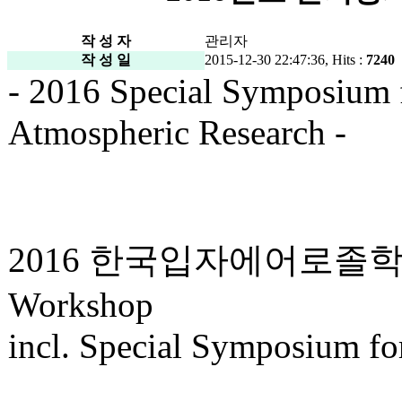
작 성 자
관리자
작 성 일
2015-12-30 22:47:36, Hits :
7240
- 2016 Special Symposium f
Atmospheric Research -
2016 한국입자에어로졸
Workshop
incl. Special Symposium fo