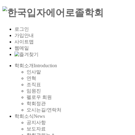
로그인
가입안내
사이트맵
웹메일
학회소개
Introduction
인사말
연혁
조직표
임원진
펠로우 회원
학회정관
오시는길/연락처
학회소식
News
공지사항
보도자료