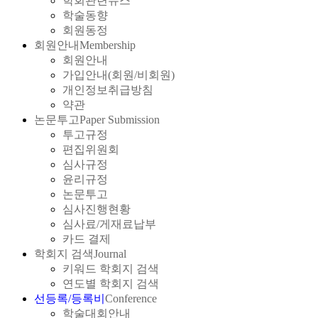
학회관련뉴스
학술동향
회원동정
회원안내
Membership
회원안내
가입안내(회원/비회원)
개인정보취급방침
약관
논문투고
Paper Submission
투고규정
편집위원회
심사규정
윤리규정
논문투고
심사진행현황
심사료/게재료납부
카드 결제
학회지 검색
Journal
키워드 학회지 검색
연도별 학회지 검색
선등록/등록비
Conference
학술대회안내