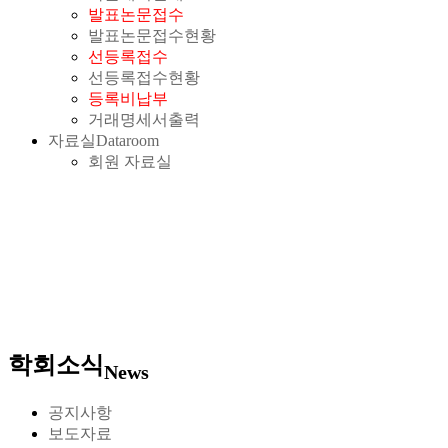
발표논문접수
발표논문접수현황
선등록접수
선등록접수현황
등록비납부
거래명세서출력
자료실
Dataroom
회원 자료실
학회소식
News
공지사항
보도자료