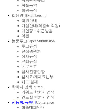
학회관련뉴스
학술동향
회원동정
회원안내
Membership
회원안내
가입안내(회원/비회원)
개인정보취급방침
약관
논문투고
Paper Submission
투고규정
편집위원회
심사규정
윤리규정
논문투고
심사진행현황
심사료/게재료납부
카드 결제
학회지 검색
Journal
키워드 학회지 검색
연도별 학회지 검색
선등록/등록비
Conference
학술대회안내