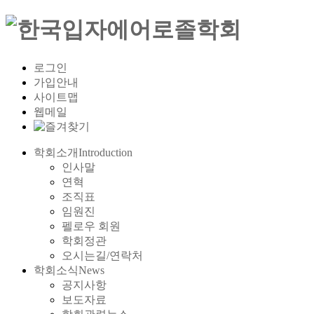
로그인
가입안내
사이트맵
웹메일
학회소개
Introduction
인사말
연혁
조직표
임원진
펠로우 회원
학회정관
오시는길/연락처
학회소식
News
공지사항
보도자료