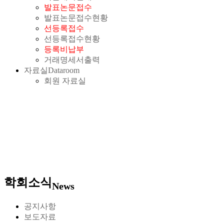
발표논문접수
발표논문접수현황
선등록접수
선등록접수현황
등록비납부
거래명세서출력
자료실
Dataroom
회원 자료실
학회소식
News
공지사항
보도자료