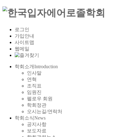
로그인
가입안내
사이트맵
웹메일
학회소개
Introduction
인사말
연혁
조직표
임원진
펠로우 회원
학회정관
오시는길/연락처
학회소식
News
공지사항
보도자료