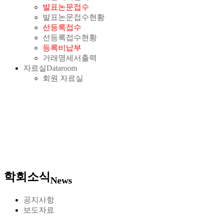
발표논문접수
발표논문접수현황
선등록접수
선등록접수현황
등록비납부
거래명세서출력
자료실
Dataroom
회원 자료실
학회소식
News
공지사항
보도자료