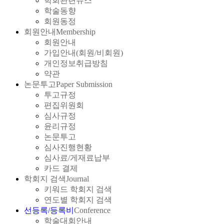
학회관련뉴스
학술동향
회원동정
회원안내
Membership
회원안내
가입안내(회원/비회원)
개인정보취급방침
약관
논문투고
Paper Submission
투고규정
편집위원회
심사규정
윤리규정
논문투고
심사진행현황
심사료/게재료납부
카드 결제
학회지 검색
Journal
키워드 학회지 검색
연도별 학회지 검색
선등록/등록비
Conference
학술대회안내