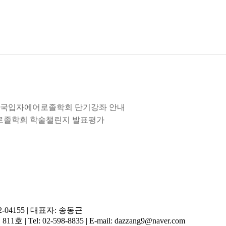
2년도 한국입자에어로졸학회 단기강좌 안내
에어로졸학회 학술챌린지 발표평가
-04155
|
대표자: 송동근
 811호
|
Tel: 02-598-8835
|
E-mail: dazzang9@naver.com