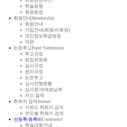
학회관련뉴스
학술동향
회원동정
회원안내
Membership
회원안내
가입안내(회원/비회원)
개인정보취급방침
약관
논문투고
Paper Submission
투고규정
편집위원회
심사규정
윤리규정
논문투고
심사진행현황
심사료/게재료납부
카드 결제
학회지 검색
Journal
키워드 학회지 검색
연도별 학회지 검색
선등록/등록비
Conference
학술대회안내