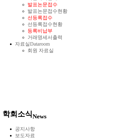
발표논문접수
발표논문접수현황
선등록접수
선등록접수현황
등록비납부
거래명세서출력
자료실
Dataroom
회원 자료실
학회소식
News
공지사항
보도자료