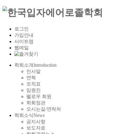
로그인
가입안내
사이트맵
웹메일
학회소개
Introduction
인사말
연혁
조직표
임원진
펠로우 회원
학회정관
오시는길/연락처
학회소식
News
공지사항
보도자료