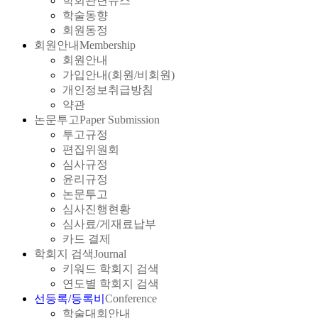
학회관련뉴스
학술동향
회원동정
회원안내
Membership
회원안내
가입안내(회원/비회원)
개인정보취급방침
약관
논문투고
Paper Submission
투고규정
편집위원회
심사규정
윤리규정
논문투고
심사진행현황
심사료/게재료납부
카드 결제
학회지 검색
Journal
키워드 학회지 검색
연도별 학회지 검색
선등록/등록비
Conference
학술대회안내