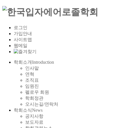
로그인
가입안내
사이트맵
웹메일
학회소개
Introduction
인사말
연혁
조직표
임원진
펠로우 회원
학회정관
오시는길/연락처
학회소식
News
공지사항
보도자료