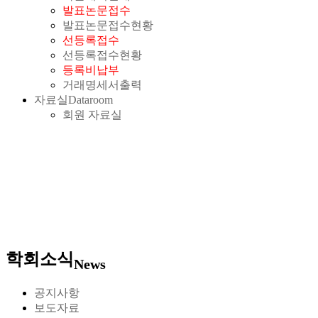
발표논문접수
발표논문접수현황
선등록접수
선등록접수현황
등록비납부
거래명세서출력
자료실
Dataroom
회원 자료실
학회소식
News
공지사항
보도자료