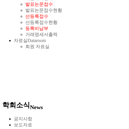
발표논문접수
발표논문접수현황
선등록접수
선등록접수현황
등록비납부
거래명세서출력
자료실
Dataroom
회원 자료실
학회소식
News
공지사항
보도자료