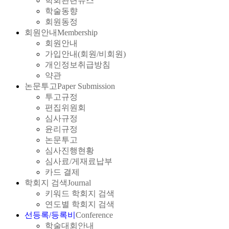
학회관련뉴스
학술동향
회원동정
회원안내
Membership
회원안내
가입안내(회원/비회원)
개인정보취급방침
약관
논문투고
Paper Submission
투고규정
편집위원회
심사규정
윤리규정
논문투고
심사진행현황
심사료/게재료납부
카드 결제
학회지 검색
Journal
키워드 학회지 검색
연도별 학회지 검색
선등록/등록비
Conference
학술대회안내