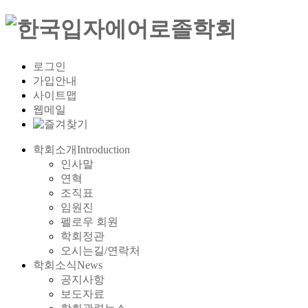
로그인
가입안내
사이트맵
웹메일
학회소개
Introduction
인사말
연혁
조직표
임원진
펠로우 회원
학회정관
오시는길/연락처
학회소식
News
공지사항
보도자료