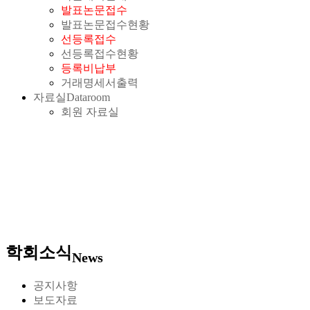
발표논문접수
발표논문접수현황
선등록접수
선등록접수현황
등록비납부
거래명세서출력
자료실
Dataroom
회원 자료실
학회소식
News
공지사항
보도자료