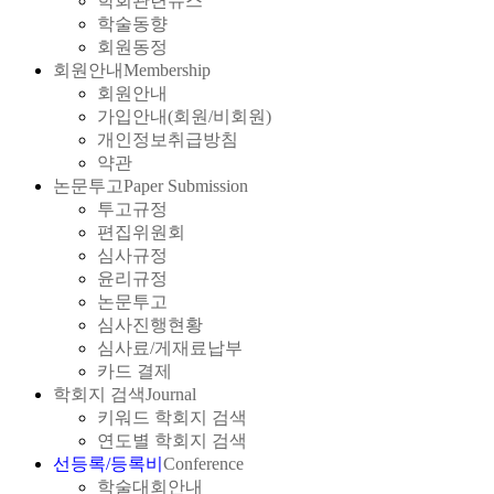
학회관련뉴스
학술동향
회원동정
회원안내
Membership
회원안내
가입안내(회원/비회원)
개인정보취급방침
약관
논문투고
Paper Submission
투고규정
편집위원회
심사규정
윤리규정
논문투고
심사진행현황
심사료/게재료납부
카드 결제
학회지 검색
Journal
키워드 학회지 검색
연도별 학회지 검색
선등록/등록비
Conference
학술대회안내