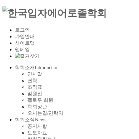
로그인
가입안내
사이트맵
웹메일
학회소개
Introduction
인사말
연혁
조직표
임원진
펠로우 회원
학회정관
오시는길/연락처
학회소식
News
공지사항
보도자료