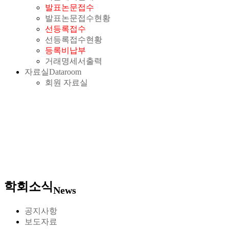
발표논문접수
발표논문접수현황
선등록접수
선등록접수현황
등록비납부
거래명세서출력
자료실
Dataroom
회원 자료실
학회소식
News
공지사항
보도자료