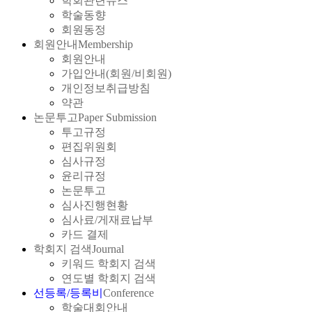
학회관련뉴스
학술동향
회원동정
회원안내
Membership
회원안내
가입안내(회원/비회원)
개인정보취급방침
약관
논문투고
Paper Submission
투고규정
편집위원회
심사규정
윤리규정
논문투고
심사진행현황
심사료/게재료납부
카드 결제
학회지 검색
Journal
키워드 학회지 검색
연도별 학회지 검색
선등록/등록비
Conference
학술대회안내