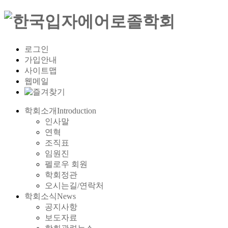
로그인
가입안내
사이트맵
웹메일
학회소개
Introduction
인사말
연혁
조직표
임원진
펠로우 회원
학회정관
오시는길/연락처
학회소식
News
공지사항
보도자료