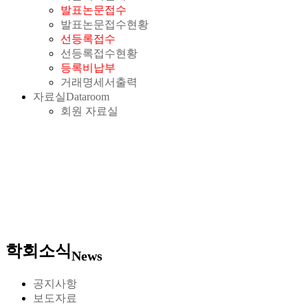
발표논문접수
발표논문접수현황
선등록접수
선등록접수현황
등록비납부
거래명세서출력
자료실
Dataroom
회원 자료실
학회소식
News
공지사항
보도자료