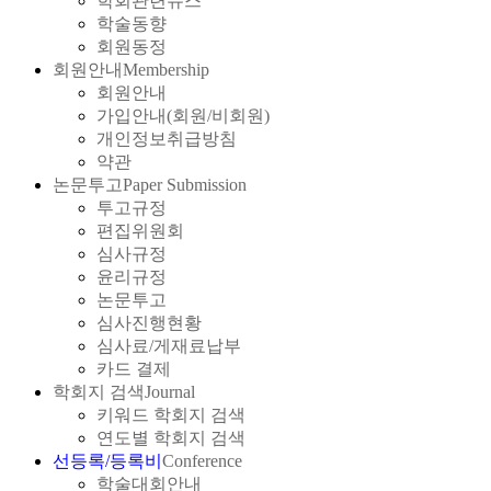
학회관련뉴스
학술동향
회원동정
회원안내
Membership
회원안내
가입안내(회원/비회원)
개인정보취급방침
약관
논문투고
Paper Submission
투고규정
편집위원회
심사규정
윤리규정
논문투고
심사진행현황
심사료/게재료납부
카드 결제
학회지 검색
Journal
키워드 학회지 검색
연도별 학회지 검색
선등록/등록비
Conference
학술대회안내