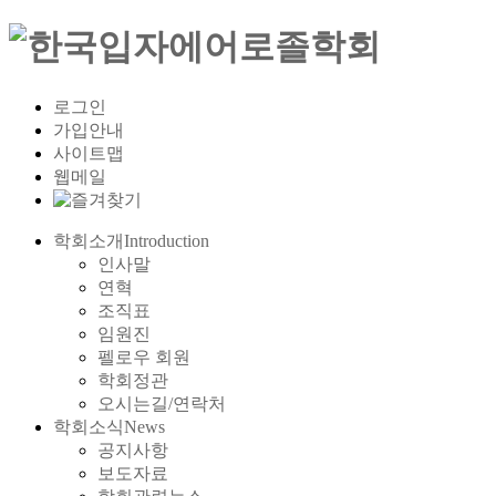
로그인
가입안내
사이트맵
웹메일
학회소개
Introduction
인사말
연혁
조직표
임원진
펠로우 회원
학회정관
오시는길/연락처
학회소식
News
공지사항
보도자료