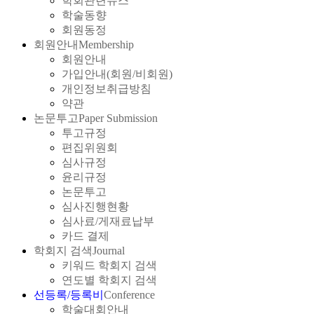
학회관련뉴스
학술동향
회원동정
회원안내
Membership
회원안내
가입안내(회원/비회원)
개인정보취급방침
약관
논문투고
Paper Submission
투고규정
편집위원회
심사규정
윤리규정
논문투고
심사진행현황
심사료/게재료납부
카드 결제
학회지 검색
Journal
키워드 학회지 검색
연도별 학회지 검색
선등록/등록비
Conference
학술대회안내