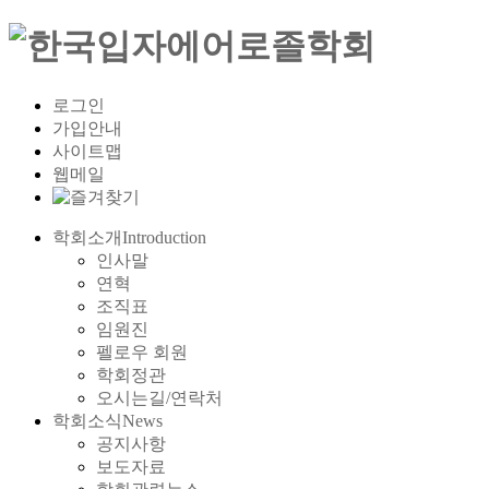
로그인
가입안내
사이트맵
웹메일
학회소개
Introduction
인사말
연혁
조직표
임원진
펠로우 회원
학회정관
오시는길/연락처
학회소식
News
공지사항
보도자료