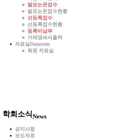
발표논문접수
발표논문접수현황
선등록접수
선등록접수현황
등록비납부
거래명세서출력
자료실
Dataroom
회원 자료실
학회소식
News
공지사항
보도자료