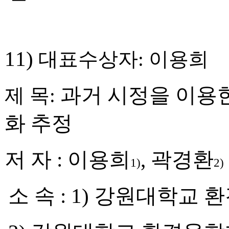
11)
대표수상자
:
이용희
과거 시정을 이용
제 목
:
화 추정
저 자
:
이용희
,
곽경환
1)
2)
소 속
: 1)
강원대학교 