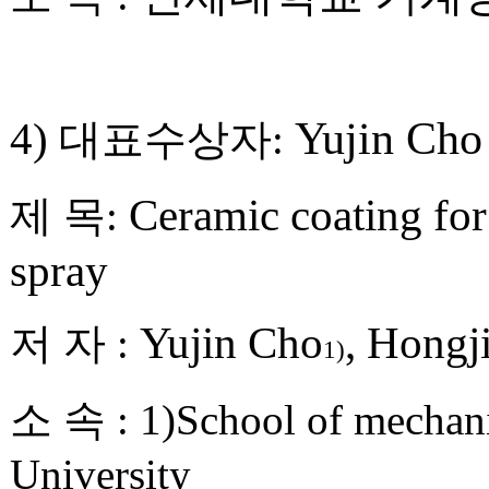
Yujin Cho
4)
대표수상자
:
Ceramic coating for
제 목
:
spray
Yujin Cho
, Hongj
저 자
:
1)
소 속
: 1)School of mecha
University