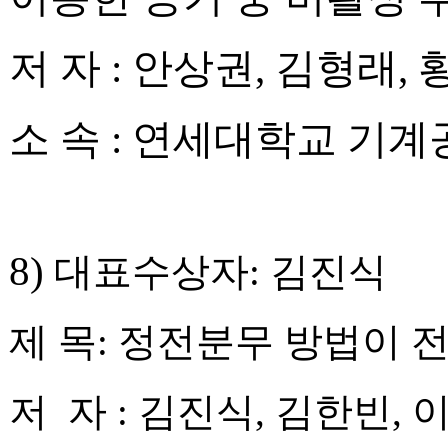
저 자
:
안상권
,
김형래
,
소 속
:
연세대학교 기계
8)
대표수상자
:
김진식
제 목
:
정전분무 방법이 
저 자
:
김진식
,
김한빈
,