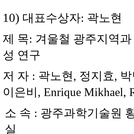
10)
대표수상자
:
곽노현
제 목
:
겨울철 광주지역과 
성 연구
저 자
:
곽노현
,
정지효
,
박
이은비
, Enrique Mikhael,
소 속
:
광주과학기술원 
실