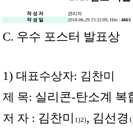
작 성 자
관리자
작 성 일
2018-06-29 15:32:09, Hits :
4663
C.
우수 포스터 발표상
1)
대표수상자
:
김찬미
실리콘
-
탄소계 복
제 목
:
김찬미
,
김선경
저 자
:
1)2)
1