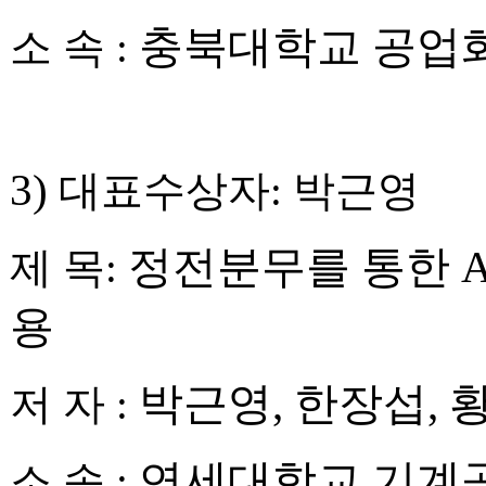
충북대학교 공업
소 속
:
3)
대표수상자
:
박근영
정전분무를 통한
A
제 목
:
용
박근영
,
한장섭
,
저 자
:
연세대학교 기계
소 속
: