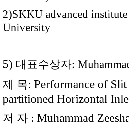
2)SKKU advanced institut
University
5)
대표수상자
:
Muhammad 
Performance of Slit
제 목
:
partitioned Horizontal Inle
Muhammad Zeeshan
저 자
: