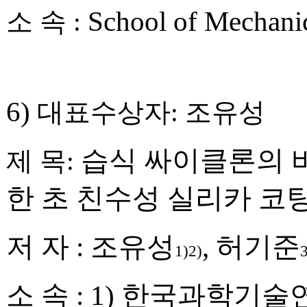
School of Mechani
소 속
:
6)
대표수상자
:
조유성
습식 싸이클론의 
제 목
:
한 초 친수성 실리카 코
저 자
:
조유성
,
허기준
1)2)
3
소 속
: 1)
한국과학기술