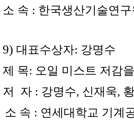
소 속
:
한국생산기술연구
9)
대표수상자
:
강명수
제 목
:
오일 미스트 저감을
저 자
:
강명수
,
신재욱
,
소 속
:
연세대학교 기계