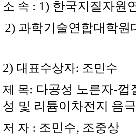
1)
한국지질자원연
소 속
:
2)
과학기술연합대학원
2)
대표수상자: 조민수
다공성 노른자
-
껍
제 목
:
성 및 리튬이차전지 음
조민수
,
조중상
저 자
: