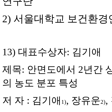
연구단
2)
서울대학교 보건환경
13)
대표수상자
:
김기애
제목
:
안면도에서
2
년간 
의 농도 분포 특성
:
저 자
김기애
,
장유운
,
1)
2)