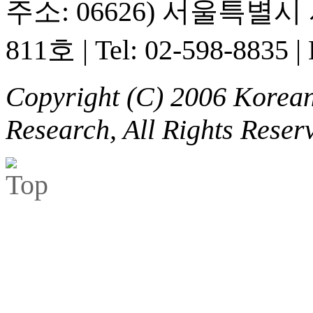
주소: 06626) 서울특별
811호
|
Tel: 02-598-8835
|
Copyright (C) 2006 Korean 
Research, All Rights Reser