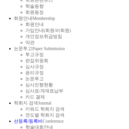
학회관련뉴스
학술동향
회원동정
회원안내
Membership
회원안내
가입안내(회원/비회원)
개인정보취급방침
약관
논문투고
Paper Submission
투고규정
편집위원회
심사규정
윤리규정
논문투고
심사진행현황
심사료/게재료납부
카드 결제
학회지 검색
Journal
키워드 학회지 검색
연도별 학회지 검색
선등록/등록비
Conference
학술대회안내