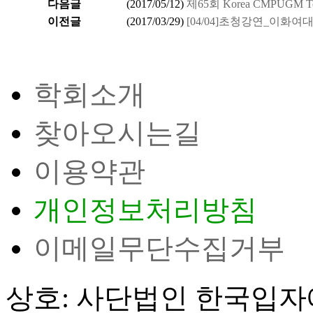
다음글
(
2017/05/12
)
제65회 Korea CMPUGM Tec
이전글
(
2017/03/29
)
[04/04]초청강연_이화여
학회소개
찾아오시는길
이용약관
개인정보처리방침
이메일무단수집거부
상호: 사단법인 한국입