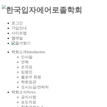
로그인
가입안내
사이트맵
웹메일
학회소개
Introduction
인사말
연혁
조직표
임원진
펠로우 회원
학회정관
오시는길/연락처
학회소식
News
공지사항
보도자료