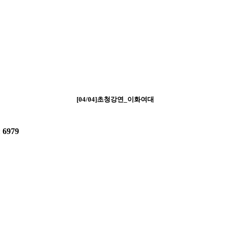
[04/04]초청강연_이화여대
:
6979