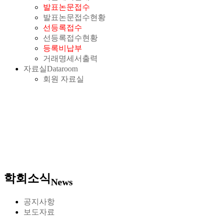
발표논문접수
발표논문접수현황
선등록접수
선등록접수현황
등록비납부
거래명세서출력
자료실
Dataroom
회원 자료실
학회소식
News
공지사항
보도자료