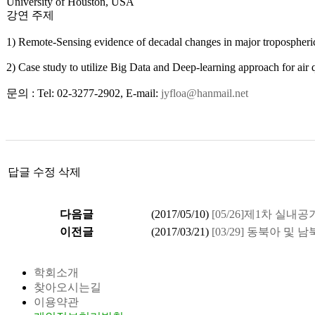
University of Houston, USA
강연 주제
1) Remote-Sensing evidence of decadal changes in major tropospheri
2) Case study to utilize Big Data and Deep-learning approach for air q
문의 : Tel: 02-3277-2902, E-mail:
jyfloa@hanmail.net
답글
수정
삭제
다음글
(
2017/05/10
)
[05/26]제1차 실
이전글
(
2017/03/21
)
[03/29] 동북아 
학회소개
찾아오시는길
이용약관