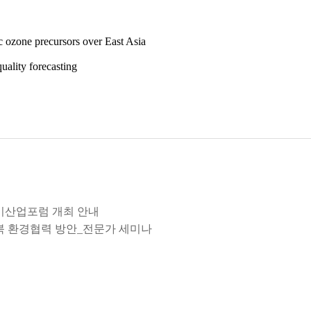
c ozone precursors over East Asia
uality forecasting
내공기산업포럼 개최 안내
및 남북 환경협력 방안_전문가 세미나