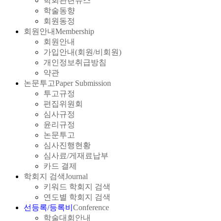
학회관련뉴스
학술동향
회원동정
회원안내
Membership
회원안내
가입안내(회원/비회원)
개인정보취급방침
약관
논문투고
Paper Submission
투고규정
편집위원회
심사규정
윤리규정
논문투고
심사진행현황
심사료/게재료납부
카드 결제
학회지 검색
Journal
키워드 학회지 검색
연도별 학회지 검색
선등록/등록비
Conference
학술대회안내