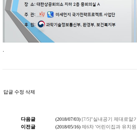
.
답글
수정
삭제
다음글
(
2018/07/03
)
[7/5]"실내공기 제대로알
이전글
(
2018/05/16
)
제6차 '어린이집과 유치원