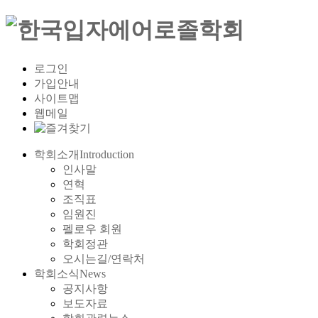
로그인
가입안내
사이트맵
웹메일
학회소개
Introduction
인사말
연혁
조직표
임원진
펠로우 회원
학회정관
오시는길/연락처
학회소식
News
공지사항
보도자료