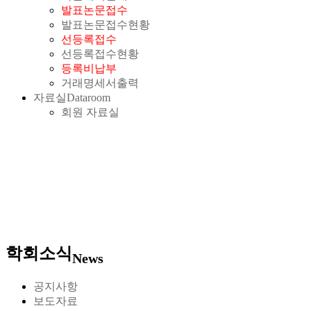
발표논문접수
발표논문접수현황
선등록접수
선등록접수현황
등록비납부
거래명세서출력
자료실
Dataroom
회원 자료실
학회소식
News
공지사항
보도자료