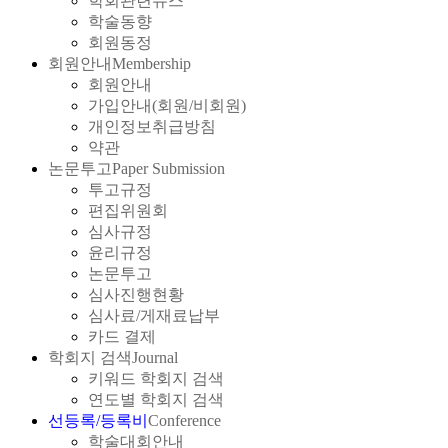
학회관련뉴스
학술동향
회원동정
회원안내
Membership
회원안내
가입안내(회원/비회원)
개인정보취급방침
약관
논문투고
Paper Submission
투고규정
편집위원회
심사규정
윤리규정
논문투고
심사진행현황
심사료/게재료납부
카드 결제
학회지 검색
Journal
키워드 학회지 검색
연도별 학회지 검색
선등록/등록비
Conference
학술대회안내