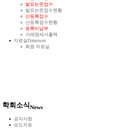
발표논문접수
발표논문접수현황
선등록접수
선등록접수현황
등록비납부
거래명세서출력
자료실
Dataroom
회원 자료실
학회소식
News
공지사항
보도자료