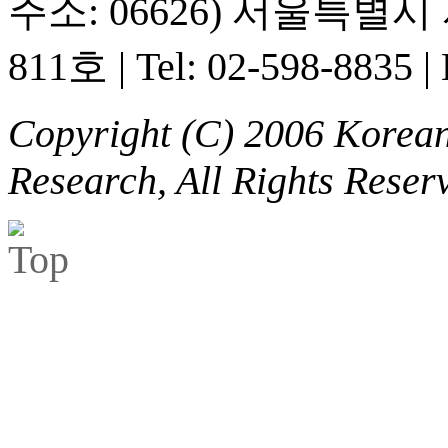
주소: 06626) 서울특별
811호
|
Tel: 02-598-8835
|
Copyright (C) 2006 Korean 
Research, All Rights Reser