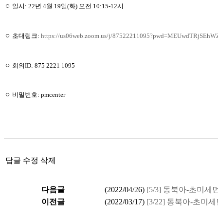
ㅇ 일시: 22년 4월 19일(화) 오전 10:15-12시
ㅇ 초대링크:
https://us06web.zoom.us/j/87522211095?pwd=MEUwdTRjSEh
ㅇ 회의ID: 875 2221 1095
ㅇ 비밀번호: pmcenter
답글
수정
삭제
다음글
(
2022/04/26
)
[5/3] 동북아-초미
이전글
(
2022/03/17
)
[3/22] 동북아-초