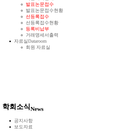
발표논문접수
발표논문접수현황
선등록접수
선등록접수현황
등록비납부
거래명세서출력
자료실
Dataroom
회원 자료실
학회소식
News
공지사항
보도자료