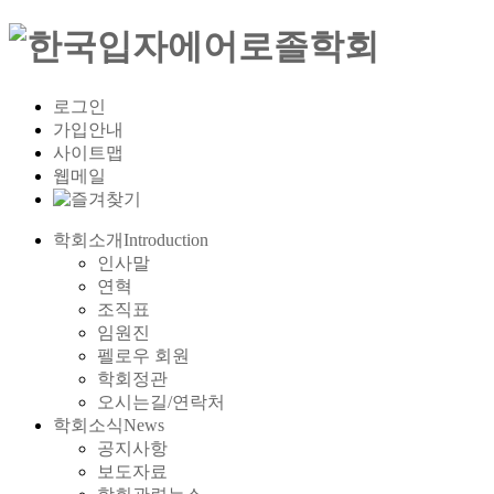
로그인
가입안내
사이트맵
웹메일
학회소개
Introduction
인사말
연혁
조직표
임원진
펠로우 회원
학회정관
오시는길/연락처
학회소식
News
공지사항
보도자료