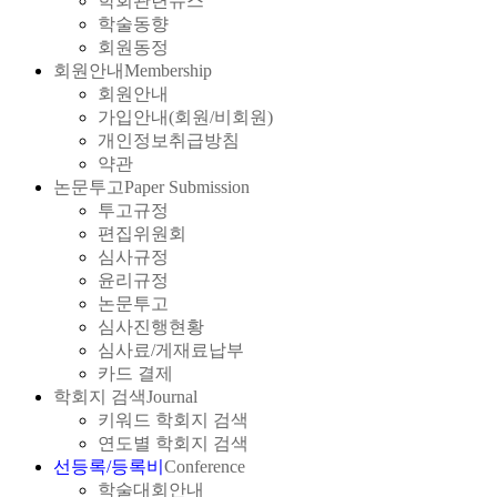
학회관련뉴스
학술동향
회원동정
회원안내
Membership
회원안내
가입안내(회원/비회원)
개인정보취급방침
약관
논문투고
Paper Submission
투고규정
편집위원회
심사규정
윤리규정
논문투고
심사진행현황
심사료/게재료납부
카드 결제
학회지 검색
Journal
키워드 학회지 검색
연도별 학회지 검색
선등록/등록비
Conference
학술대회안내