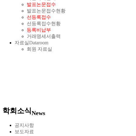
발표논문접수
발표논문접수현황
선등록접수
선등록접수현황
등록비납부
거래명세서출력
자료실
Dataroom
회원 자료실
학회소식
News
공지사항
보도자료