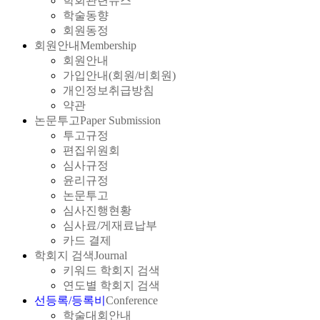
학회관련뉴스
학술동향
회원동정
회원안내
Membership
회원안내
가입안내(회원/비회원)
개인정보취급방침
약관
논문투고
Paper Submission
투고규정
편집위원회
심사규정
윤리규정
논문투고
심사진행현황
심사료/게재료납부
카드 결제
학회지 검색
Journal
키워드 학회지 검색
연도별 학회지 검색
선등록/등록비
Conference
학술대회안내