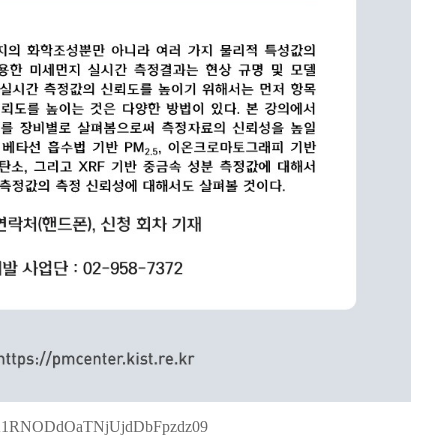
lA4K1RNODdOaTNjUjdDbFpzdz09