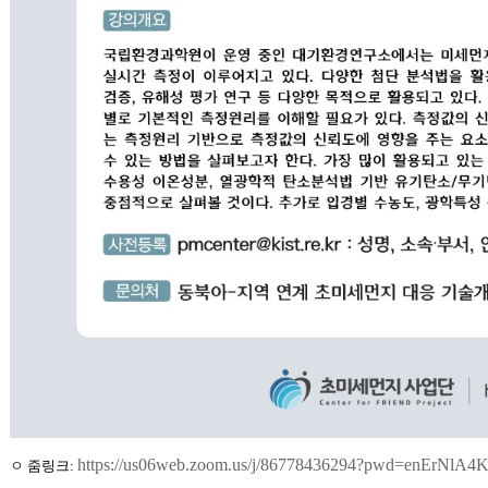
https://us06web.zoom.us/j/86778436294?pwd=enErN
ㅇ
줌링크: