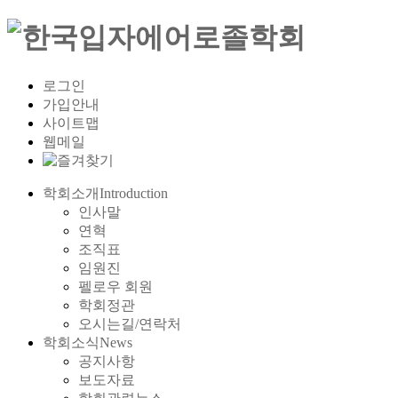
로그인
가입안내
사이트맵
웹메일
학회소개
Introduction
인사말
연혁
조직표
임원진
펠로우 회원
학회정관
오시는길/연락처
학회소식
News
공지사항
보도자료