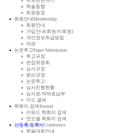
학회관련뉴스
학술동향
회원동정
회원안내
Membership
회원안내
가입안내(회원/비회원)
개인정보취급방침
약관
논문투고
Paper Submission
투고규정
편집위원회
심사규정
윤리규정
논문투고
심사진행현황
심사료/게재료납부
카드 결제
학회지 검색
Journal
키워드 학회지 검색
연도별 학회지 검색
선등록/등록비
Conference
학술대회안내