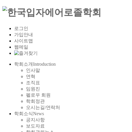
로그인
가입안내
사이트맵
웹메일
학회소개
Introduction
인사말
연혁
조직표
임원진
펠로우 회원
학회정관
오시는길/연락처
학회소식
News
공지사항
보도자료