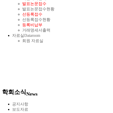
발표논문접수
발표논문접수현황
선등록접수
선등록접수현황
등록비납부
거래명세서출력
자료실
Dataroom
회원 자료실
학회소식
News
공지사항
보도자료