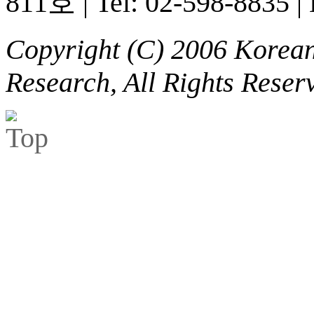
811호
|
Tel: 02-598-8835
|
Copyright (C) 2006 Korean 
Research, All Rights Reser