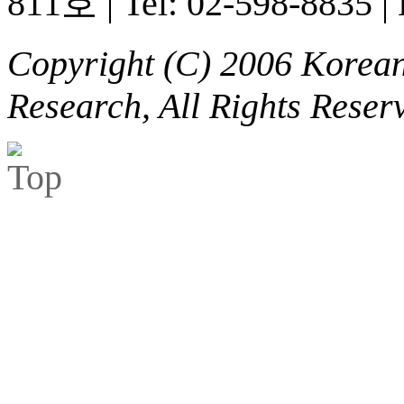
811호
|
Tel: 02-598-8835
|
Copyright (C) 2006 Korean 
Research, All Rights Reser