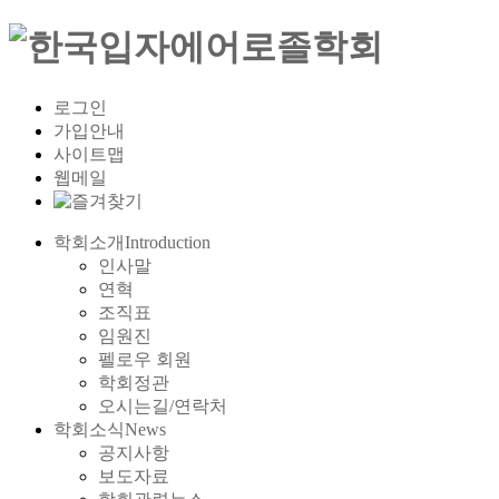
로그인
가입안내
사이트맵
웹메일
학회소개
Introduction
인사말
연혁
조직표
임원진
펠로우 회원
학회정관
오시는길/연락처
학회소식
News
공지사항
보도자료