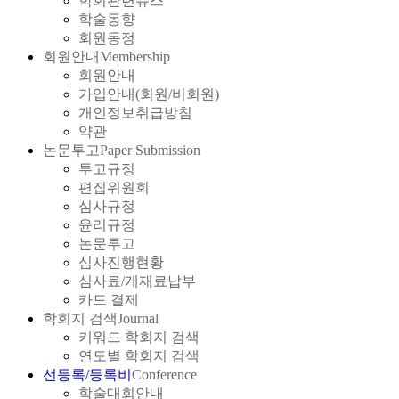
학회관련뉴스
학술동향
회원동정
회원안내
Membership
회원안내
가입안내(회원/비회원)
개인정보취급방침
약관
논문투고
Paper Submission
투고규정
편집위원회
심사규정
윤리규정
논문투고
심사진행현황
심사료/게재료납부
카드 결제
학회지 검색
Journal
키워드 학회지 검색
연도별 학회지 검색
선등록/등록비
Conference
학술대회안내