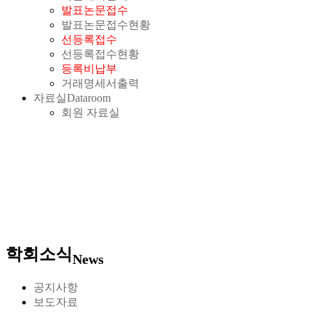
발표논문접수
발표논문접수현황
선등록접수
선등록접수현황
등록비납부
거래명세서출력
자료실
Dataroom
회원 자료실
학회소식
News
공지사항
보도자료