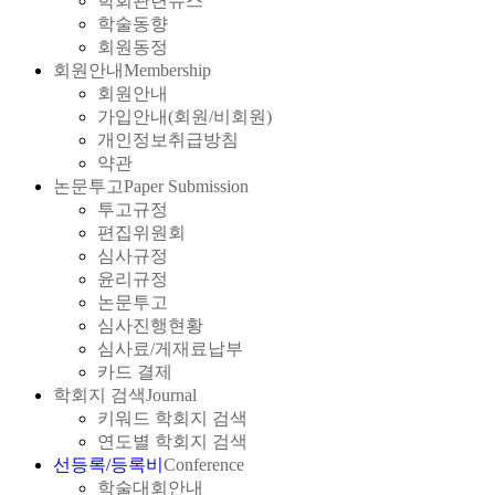
학회관련뉴스
학술동향
회원동정
회원안내
Membership
회원안내
가입안내(회원/비회원)
개인정보취급방침
약관
논문투고
Paper Submission
투고규정
편집위원회
심사규정
윤리규정
논문투고
심사진행현황
심사료/게재료납부
카드 결제
학회지 검색
Journal
키워드 학회지 검색
연도별 학회지 검색
선등록/등록비
Conference
학술대회안내