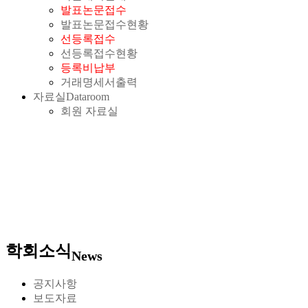
발표논문접수
발표논문접수현황
선등록접수
선등록접수현황
등록비납부
거래명세서출력
자료실
Dataroom
회원 자료실
학회소식
News
공지사항
보도자료