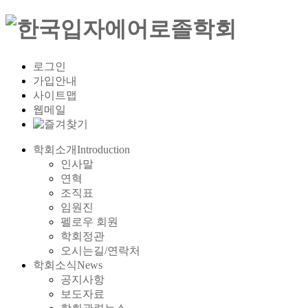
로그인
가입안내
사이트맵
웹메일
학회소개
Introduction
인사말
연혁
조직표
임원진
펠로우 회원
학회정관
오시는길/연락처
학회소식
News
공지사항
보도자료