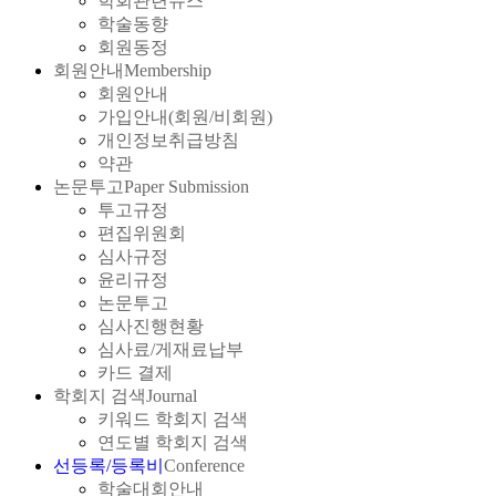
학회관련뉴스
학술동향
회원동정
회원안내
Membership
회원안내
가입안내(회원/비회원)
개인정보취급방침
약관
논문투고
Paper Submission
투고규정
편집위원회
심사규정
윤리규정
논문투고
심사진행현황
심사료/게재료납부
카드 결제
학회지 검색
Journal
키워드 학회지 검색
연도별 학회지 검색
선등록/등록비
Conference
학술대회안내