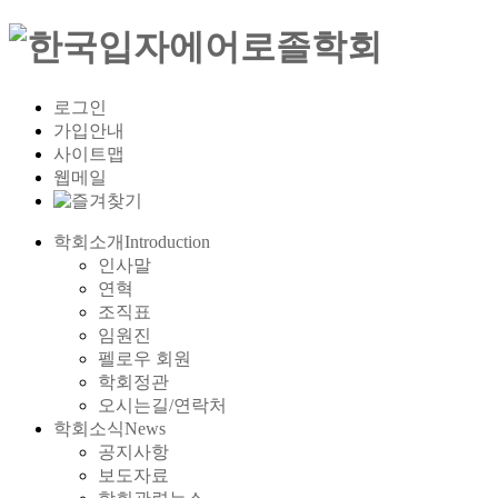
로그인
가입안내
사이트맵
웹메일
학회소개
Introduction
인사말
연혁
조직표
임원진
펠로우 회원
학회정관
오시는길/연락처
학회소식
News
공지사항
보도자료