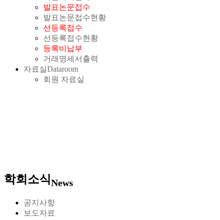
발표논문접수
발표논문접수현황
선등록접수
선등록접수현황
등록비납부
거래명세서출력
자료실
Dataroom
회원 자료실
학회소식
News
공지사항
보도자료