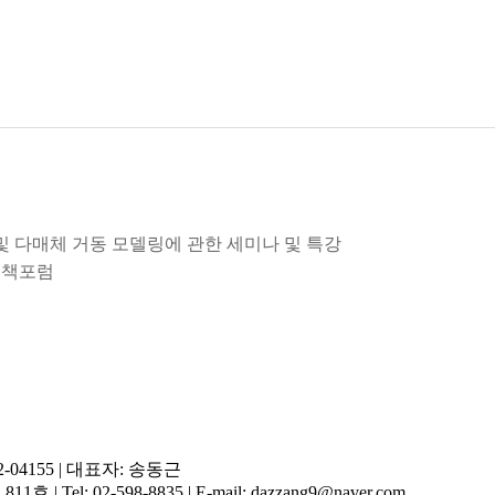
 및 다매체 거동 모델링에 관한 세미나 및 특강
면정책포럼
-04155
|
대표자: 송동근
 811호
|
Tel: 02-598-8835
|
E-mail: dazzang9@naver.com