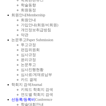
학회관련뉴스
학술동향
회원동정
회원안내
Membership
회원안내
가입안내(회원/비회원)
개인정보취급방침
약관
논문투고
Paper Submission
투고규정
편집위원회
심사규정
윤리규정
논문투고
심사진행현황
심사료/게재료납부
카드 결제
학회지 검색
Journal
키워드 학회지 검색
연도별 학회지 검색
선등록/등록비
Conference
학술대회안내