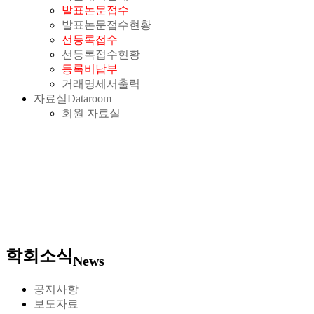
발표논문접수
발표논문접수현황
선등록접수
선등록접수현황
등록비납부
거래명세서출력
자료실
Dataroom
회원 자료실
학회소식
News
공지사항
보도자료