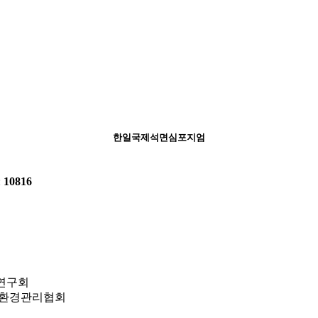
한일국제석면심포지엄
:
10816
책연구회
업환경관리협회