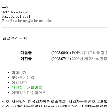
문의
Tel : 02-521-3570
Fax : 02-521-3581
E-mail :
asbestos@asbestos.or.kr
답글
수정
삭제
다음글
(
2008/08/01
)
POPs 대기모니터링
이전글
(
2008/07/11
)
2008년 제 2차 석
학회소개
찾아오시는길
이용약관
개인정보처리방침
이메일무단수집거부
상호: 사단법인 한국입자에어로졸학회
|
사업자등록번호: 119-82
주소: 06626) 서울특별시 서초구 서초대로74길 51 롯데골드로즈