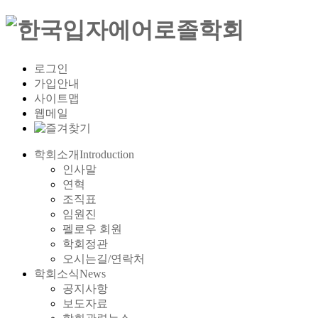
로그인
가입안내
사이트맵
웹메일
학회소개
Introduction
인사말
연혁
조직표
임원진
펠로우 회원
학회정관
오시는길/연락처
학회소식
News
공지사항
보도자료