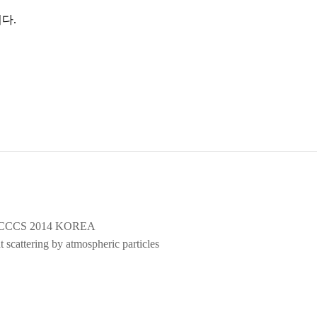
니다.
CS 2014 KOREA
ttering by atmospheric particles