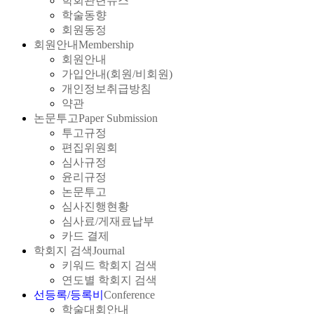
학회관련뉴스
학술동향
회원동정
회원안내
Membership
회원안내
가입안내(회원/비회원)
개인정보취급방침
약관
논문투고
Paper Submission
투고규정
편집위원회
심사규정
윤리규정
논문투고
심사진행현황
심사료/게재료납부
카드 결제
학회지 검색
Journal
키워드 학회지 검색
연도별 학회지 검색
선등록/등록비
Conference
학술대회안내