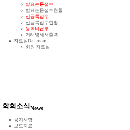
발표논문접수
발표논문접수현황
선등록접수
선등록접수현황
등록비납부
거래명세서출력
자료실
Dataroom
회원 자료실
학회소식
News
공지사항
보도자료