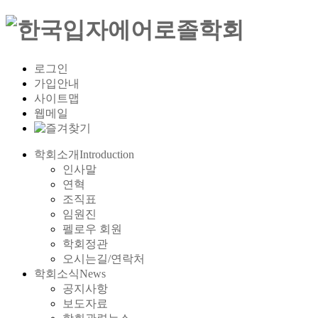
로그인
가입안내
사이트맵
웹메일
학회소개
Introduction
인사말
연혁
조직표
임원진
펠로우 회원
학회정관
오시는길/연락처
학회소식
News
공지사항
보도자료