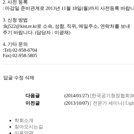
2. 사전 등록
: 마감일 준비관계로 2013년 11월 18일(월)까지 사전등록 바랍
3. 신청 방법
:lkj522@kist.re.kr로 소속, 성함, 직위, 메일주소, 연락처를 보내
주기 바랍니다. (담당자 : 이광재)
4. 기타 문의
:Tel) 02-958-6704
Fax) 02-958-5805
답글
수정
삭제
다음글
(
2014/01/27
)
[한국공기청정협회]ICC
이전글
(
2013/10/07
)
[ 전문가 세미나] Light sca
학회소개
찾아오시는길
이용약관