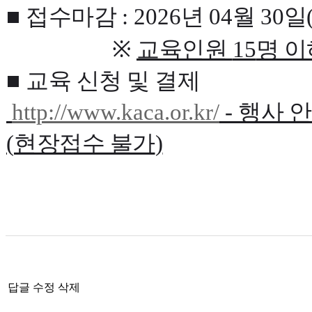
■
접수마감
: 2026
년
04
월
30
일
※
교육인원
15
명 이
■
교육 신청 및 결제
http://www.kaca.or.kr/
-
행사 안
(
현장접수 불가
)
답글
수정
삭제