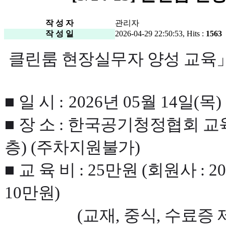
작 성 자
관리자
작 성 일
2026-04-29 22:50:53, Hits :
1563
클린룸 현장실무자 양성 교육
■
일 시
:
2026
년
05
월
14
일
(
목
)
■
장 소
:
한국공기청정협회 교
층
) (
주차지원불가
)
■
교 육 비
: 25
만원
(
회원사
: 20
10
만원
)
(
교재
,
중식
,
수료증 