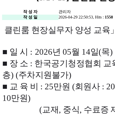
작 성 자
관리자
작 성 일
2026-04-29 22:50:53, Hits :
1558
클린룸 현장실무자 양성 교육
■
일 시
:
2026
년
05
월
14
일
(
목
)
■
장 소
:
한국공기청정협회 교
층
) (
주차지원불가
)
■
교 육 비
: 25
만원
(
회원사
: 20
10
만원
)
(
교재
,
중식
,
수료증 