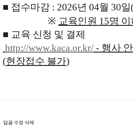
■
접수마감
: 2026
년
04
월
30
일
※
교육인원
15
명 이
■
교육 신청 및 결제
http://www.kaca.or.kr/
-
행사 안
(
현장접수 불가
)
답글
수정
삭제