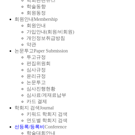
학회관련뉴스
학술동향
회원동정
회원안내
Membership
회원안내
가입안내(회원/비회원)
개인정보취급방침
약관
논문투고
Paper Submission
투고규정
편집위원회
심사규정
윤리규정
논문투고
심사진행현황
심사료/게재료납부
카드 결제
학회지 검색
Journal
키워드 학회지 검색
연도별 학회지 검색
선등록/등록비
Conference
학술대회안내