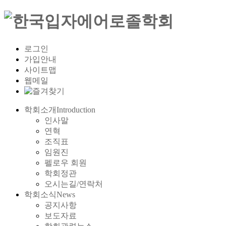
로그인
가입안내
사이트맵
웹메일
학회소개
Introduction
인사말
연혁
조직표
임원진
펠로우 회원
학회정관
오시는길/연락처
학회소식
News
공지사항
보도자료