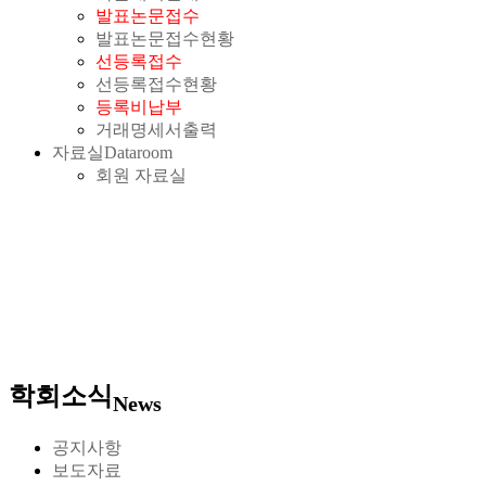
발표논문접수
발표논문접수현황
선등록접수
선등록접수현황
등록비납부
거래명세서출력
자료실
Dataroom
회원 자료실
학회소식
News
공지사항
보도자료