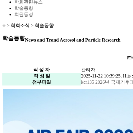
학회관련뉴스
학술동향
회원동정
> 학회소식 >
학술동향
학술동향
News and Trand Aerosol and Particle Research
[한
작 성 자
관리자
작 성 일
2025-11-22 10:39:25, Hits 
첨부파일
kcr135 2026년 국제기후테