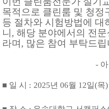
이번 클린룸전문가 실기
목적으로 클린룸 및 청정
등 절차와 시험방법에 대
니
,
해당 분야에서의 전문
라며
,
많은 참여 부탁드
-
아
■
일 시
:
2025
년
06
월
12
일
(
목
)
■
장 소
:
우송대학교 서캠퍼스