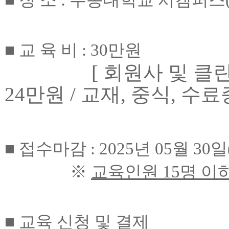
■
교 육 비
: 30
만원
[
회원사 및 클
24
만원
/
교재
,
중식
,
수료
■
접수마감
: 2025
년
05
월
30
일
※
교육인원
15
명 이
■
교육 신청 및 결제