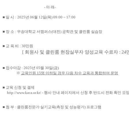
-
아 래
-
■
일 시
:
2025
년
06
월
12
일
(
목
) 09:00 ~ 17:00
■
장 소
:
우송대학교 서캠퍼스
(
대전
)
공학관 및 클린룸 실습장
■
교 육 비
: 30
만원
[
회원사 및 클린룸 현장실무자 양성교육 수료자
: 24
■
접수마감
: 2025
년
05
월
30
일
(
금
)
※
교육인원
15
명 이하일 경우 다음 차수 교육과 통합하여 운영
■
교육 신청 및 결제
http://www.kaca.or.kr/
-
행사 안내 페이지에서 신청 후 반드시 전화 확인 요
■
첨 부
:
클린룸전문가 실기교육
(
측정 및 성능평가
)
프로그램