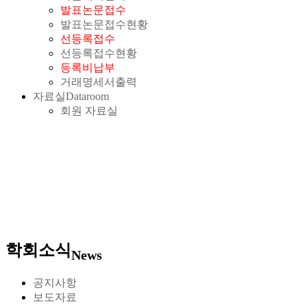
발표논문접수
발표논문접수현황
선등록접수
선등록접수현황
등록비납부
거래명세서출력
자료실
Dataroom
회원 자료실
학회소식
News
공지사항
보도자료