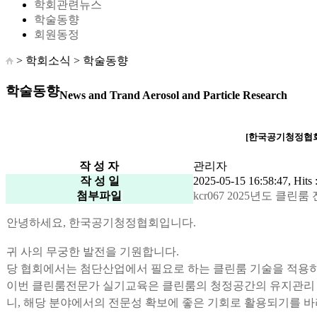
학회관련뉴스
학술동향
회원동정
> 학회소식 >
학술동향
학술동향
News and Trand Aerosol and Particle Research
[한국공기청정협회]
작 성 자
관리자
작 성 일
2025-05-15 16:58:47, Hits 
첨부파일
kcr067 2025년도 클린룸 
안녕하세요, 한국공기청정협회입니다.
귀 사의 무궁한 발전을 기원합니다
.
당 협회에서는 첨단산업에서 필요로 하는 클린룸 기술을 적용하
이번 클린룸전문가 실기교육은 클린룸의 청정공간의 유지관리 
니
,
해당 분야에서의 전문성 확보에 좋은 기회로 활용되기를 