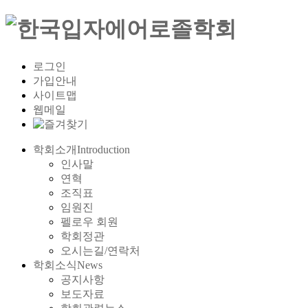
로그인
가입안내
사이트맵
웹메일
학회소개
Introduction
인사말
연혁
조직표
임원진
펠로우 회원
학회정관
오시는길/연락처
학회소식
News
공지사항
보도자료