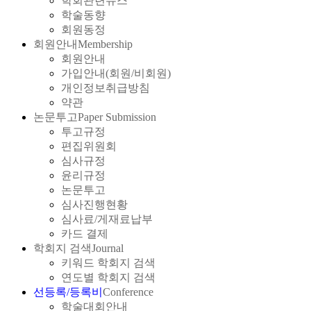
학회관련뉴스
학술동향
회원동정
회원안내
Membership
회원안내
가입안내(회원/비회원)
개인정보취급방침
약관
논문투고
Paper Submission
투고규정
편집위원회
심사규정
윤리규정
논문투고
심사진행현황
심사료/게재료납부
카드 결제
학회지 검색
Journal
키워드 학회지 검색
연도별 학회지 검색
선등록/등록비
Conference
학술대회안내