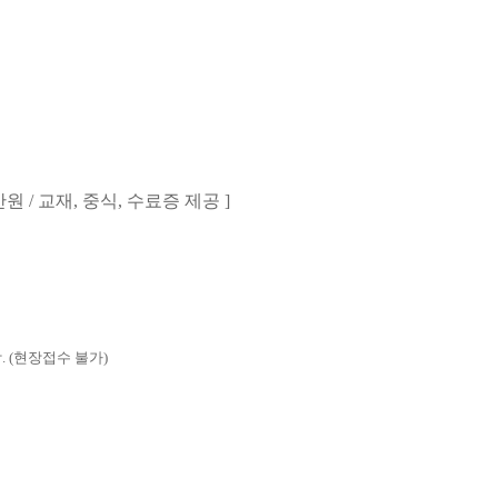
만원
/
교재
,
중식
,
수료증 제공
]
망
. (
현장접수 불가
)