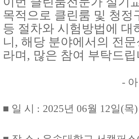
이번 클린룸전문가 실기
목적으로 클린룸 및 청정
등 절차와 시험방법에 대
니
,
해당 분야에서의 전문
라며
,
많은 참여 부탁드
-
아
■
일 시
:
2025
년
06
월
12
일
(
목
)
■
장 소
:
우송대학교 서캠퍼스