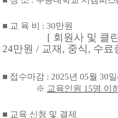
■
교 육 비
: 30
만원
[
회원사 및 클
24
만원
/
교재
,
중식
,
수료
■
접수마감
: 2025
년
05
월
30
일
※
교육인원
15
명 이
■
교육 신청 및 결제