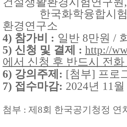
건설생활환경시험연구원
,
한국화학융합시험
환경연구소
4)
참가비
:
일반
8
만원
/
5)
신청 및 결제
:
http://ww
에서 신청 후 반드시 전화
6)
강의주제
:
[
첨부
]
프로
7)
접수마감
:
2024
년
11
첨부
:
제
8
회 한국공기청정 연