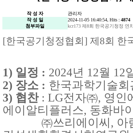
작 성 자
관리자
작 성 일
2024-11-05 16:40:54, Hits :
4874
첨부파일
kcr173 제8회 한국공기청정 연차 심
[한국공기청정협회] 제8회 한
1)
일정
:
2024
년
12
월
12
2)
장소
:
한국과학기술회
3)
협찬
: LG
전자
㈜
,
영인
에이알티플러스
,
동화바
㈜
쓰리에이씨
,
아