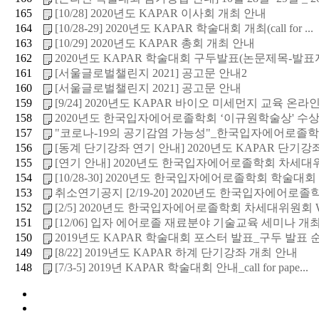
165
[10/28] 2020년도 KAPAR 이사회 개최 안내
164
[10/28-29] 2020년도 KAPAR 학술대회 개최(call for ...
163
[10/29] 2020년도 KAPAR 총회 개최 안내
162
2020년도 KAPAR 학술대회 구두발표(논문제목-발표자
161
[서울글로벌챌린지 2021] 공고문 안내2
160
[서울글로벌챌린지 2021] 공고문 안내
159
[9/24] 2020년도 KAPAR 바이오 미세먼지 교육 온라인 
158
2020년도 한국입자에어로졸학회 ‘이규원학술상' 수상후
157
"코로나-19의 공기감염 가능성"_한국입자에어로졸학회 
156
[동계 단기강좌 연기 안내] 2020년도 KAPAR 단기강좌 
155
[연기 안내] 2020년도 한국입자에어로졸학회 차세대위원회
154
[10/28-30] 2020년도 한국입자에어로졸학회 학술대회
153
취소연기공지 [2/19-20] 2020년도 한국입자에어로졸학회
152
[2/5] 2020년도 한국입자에어로졸학회 차세대위원회 Wor
151
[12/06] 입자 에어로졸 재료분야 기술교육 세미나 개
150
2019년도 KAPAR 학술대회 포스터 발표_구두 발표 순
149
[8/22] 2019년도 KAPAR 하계 단기강좌 개최 안내
148
[7/3-5] 2019년 KAPAR 학술대회 안내_call for pape...