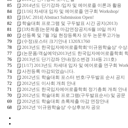
85
2014년도 단기강좌 /입자 및 에어로졸 이론과 활용
84
[1/16] 차세대 입자 및 에어로졸 연구회 Workshop/
83
[IAC 2014] Abstract Submission Open!
82
학술대회 프로그램 및 구두발표 시간 공지(2013)
81
[3차최종]논문제출 마감연장공지/6월 10일 까지
80
선등록 및 7월 3일 현장등록자 모두 논문투고가능
79
(수정)포스터 크기안내 1320X1760
78
2013년도 한국입자에어로졸학회‘이규원학술상' 수상후보
77
(논문폼/객실예약)2013년도 한국입자에어로졸학회 학술
76
2013년도 단기강좌 안내(장소변경 314동 211호)
75
[1/17] 2013년도 차세대 입자 및 에어로졸 연구회 Worksh
74
사전등록 마감되었습니다.
73
2012년도 학술대회 포스터 번호/구두발표 순서 공지
72
2012년도 이사회 개최 안내
71
2012년도 한국입자에어로졸학회 정기총회 개최 안내
70
2012년도 학술대회 프로그램(구두발표순서) 및 공문
69
2012년도 학술대회 초록제출 마감 연장안내
68
2012년 '이규원학술상' 수상후보자 공모