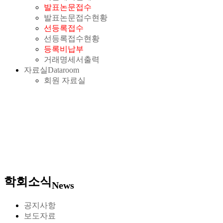
발표논문접수
발표논문접수현황
선등록접수
선등록접수현황
등록비납부
거래명세서출력
자료실
Dataroom
회원 자료실
학회소식
News
공지사항
보도자료