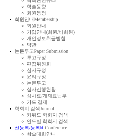
학회관련뉴스
학술동향
회원동정
회원안내
Membership
회원안내
가입안내(회원/비회원)
개인정보취급방침
약관
논문투고
Paper Submission
투고규정
편집위원회
심사규정
윤리규정
논문투고
심사진행현황
심사료/게재료납부
카드 결제
학회지 검색
Journal
키워드 학회지 검색
연도별 학회지 검색
선등록/등록비
Conference
학술대회안내