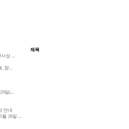
제목
성 ...
참...
일(...
약 안내
28일 ...