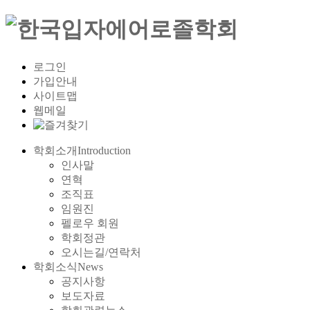
로그인
가입안내
사이트맵
웹메일
학회소개
Introduction
인사말
연혁
조직표
임원진
펠로우 회원
학회정관
오시는길/연락처
학회소식
News
공지사항
보도자료