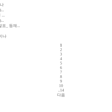
미나
..
...
..
_ 등재...
세미나
1
2
3
4
5
6
7
8
9
10
..14
다음