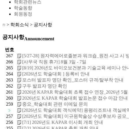
학회관련뉴스
학술동향
회원동정
> 학회소식 >
공지사항
공지사항
Announcement
번호
267
[5/27-28] 원자력에어로졸분과 워크숍_원전 사고 시 방사
266
[사무국 직원 휴가] 8월 3일 - 7일
265
[8/19] 2026년도 바이오보건분과 기술교육 세미나 안내_
264
[2026년도 학술대회 ] 등록비 안내
263
포스터 발표자 명단 확인_포스터 규격/탈부착 안내
262
구두 발표자 명단 확인
261
2026년 KAPAR 학술대회 초록 접수 연장_2026년 5월 29
260
2026년도 KAPAR 학술대회 발표논문 접수 마감 안내
259
중요_학술대회 관련 이메일 문의
[2026년도 학술대회 객식예약] 용평리조트내 객실예
257
[2026년도 학술대회] 이규원학술상 수상후보자 공모_5월 
256
[7/1] 2026년도 KAPAR 이사회 개최 안내
255
[7/2] 2026년도 KAPAR 총회 개최 안내