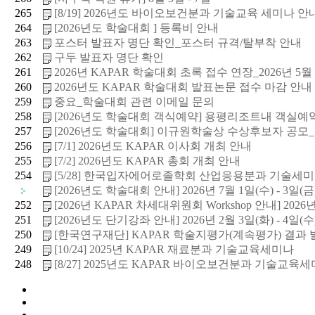
265
[8/19] 2026년도 바이오보건분과 기술교육 세미나 안내_
264
[2026년도 학술대회 ] 등록비 안내
263
포스터 발표자 명단 확인_포스터 규격/탈부착 안내
262
구두 발표자 명단 확인
261
2026년 KAPAR 학술대회 초록 접수 연장_2026년 5월 29
260
2026년도 KAPAR 학술대회 발표논문 접수 마감 안내
259
중요_학술대회 관련 이메일 문의
258
[2026년도 학술대회 객식예약] 용평리조트내 객실예
257
[2026년도 학술대회] 이규원학술상 수상후보자 공모_5월 
256
[7/1] 2026년도 KAPAR 이사회 개최 안내
255
[7/2] 2026년도 KAPAR 총회 개최 안내
254
[5/28] 한국입자에어로졸학회 산업응용분과 기술세
[2026년도 학술대회 안내] 2026년 7월 1일(수) - 3일(금).
252
[2026년 KAPAR 차세대위원회 Workshop 안내] 2026년 
251
[2026년도 단기강좌 안내] 2026년 2월 3일(화) - 4일(수).
250
[한국연구재단] KAPAR 학술지평가(계속평가) 결과 발표
249
[10/24] 2025년 KAPAR 재료분과 기술교육세미나
248
[8/27] 2025년도 KAPAR 바이오보건분과 기술교육