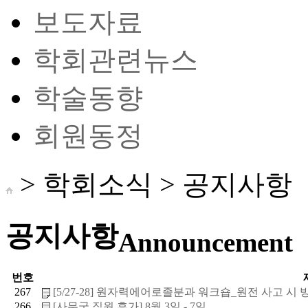
보도자료
학회관련뉴스
학술동향
회원동정
> 학회소식 >
공지사항
공지사항
Announcement
번호
267
[5/27-28] 원자력에어로졸분과 워크숍_원전 사고 시 방사
266
[사무국 직원 휴가] 8월 3일 - 7일