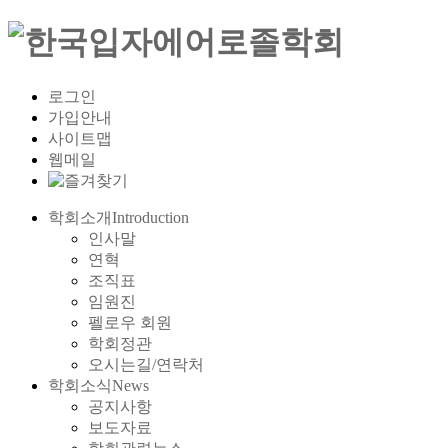
로그인
가입안내
사이트맵
웹메일
학회소개
Introduction
인사말
연혁
조직표
임원진
펠로우 회원
학회정관
오시는길/연락처
학회소식
News
공지사항
보도자료