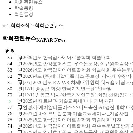
학회관련뉴스
학술동향
회원동정
> 학회소식 >
학회관련뉴스
학회관련뉴스
KAPAR News
번호
85
2026년도 한국입자에어로졸학회 학술대회
84
2026년도 안강호어워드, 우수논문상, 이규원학술상 수상
83
2026년도 한국입자에어로졸학회 학술대회 우수논문발표
82
2026년도 (주)에이알티플러스 공로상, 감사패 수상자
81
[3/5] 2026년도 KAPAR 차세대위원회 워크숍 기념 사
80
[12/1] 송동근 회장(한국기계연구원) 인사말
79
[12/1] 송동근 박사(한국기계연구원) 회장 선출(임기 : 20
2025년 재료분과 기술교육세미나_기념사진
77
안성시·에이알티플러스 '스마트축산 AI 경진대회' 대
76
2025년 바이오보건분과 기술교육세미나 _기념사진
75
2025년도 한국입자에어로졸학회 학술대회 사진
74
2025년도 한국입자에어로졸학회 우수논문발표상과 우
73
2025년도 안강호어워드, 우수논문상, 이규원학술상 수상