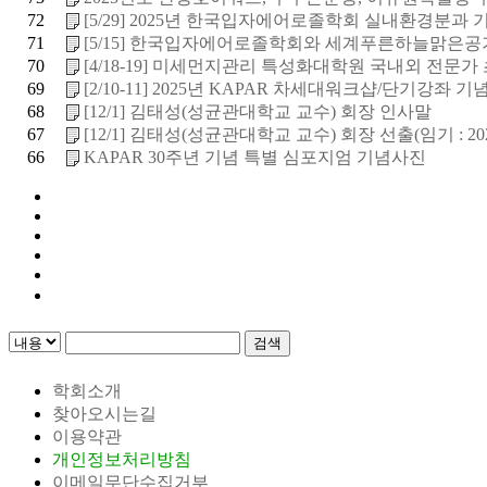
72
[5/29] 2025년 한국입자에어로졸학회 실내환경분과 기술
71
[5/15] 한국입자에어로졸학회와 세계푸른하늘맑은공
70
[4/18-19] 미세먼지관리 특성화대학원 국내외 전문가 초
69
[2/10-11] 2025년 KAPAR 차세대워크샵/단기강좌 기념.
68
[12/1] 김태성(성균관대학교 교수) 회장 인사말
67
[12/1] 김태성(성균관대학교 교수) 회장 선출(임기 : 202
66
KAPAR 30주년 기념 특별 심포지엄 기념사진
검색
학회소개
찾아오시는길
이용약관
개인정보처리방침
이메일무단수집거부