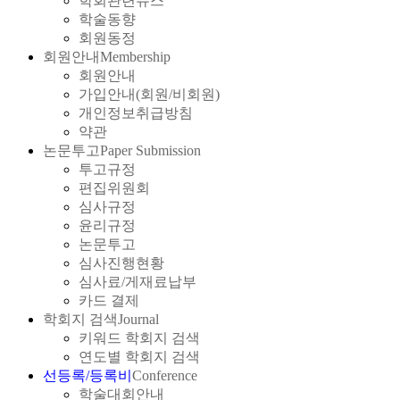
학회관련뉴스
학술동향
회원동정
회원안내
Membership
회원안내
가입안내(회원/비회원)
개인정보취급방침
약관
논문투고
Paper Submission
투고규정
편집위원회
심사규정
윤리규정
논문투고
심사진행현황
심사료/게재료납부
카드 결제
학회지 검색
Journal
키워드 학회지 검색
연도별 학회지 검색
선등록/등록비
Conference
학술대회안내