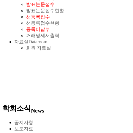
발표논문접수
발표논문접수현황
선등록접수
선등록접수현황
등록비납부
거래명세서출력
자료실
Dataroom
회원 자료실
학회소식
News
공지사항
보도자료