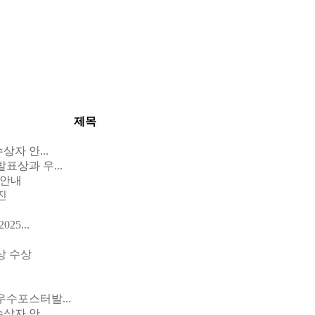
제목
자 안...
상과 우...
 안내
진
25...
상 수상
수포스터발...
자 안...