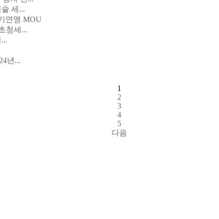
 세...
기연맹 MOU
청세...
..
4년...
1
2
3
4
5
다음