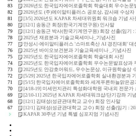
83
2026년도 한국입자에어로졸학회 학술대회 우수논문발표
82
2026년도 (주)에이알티플러스 공로상, 감사패 수상자
81
[3/5] 2026년도 KAPAR 차세대위원회 워크숍 기념 사
80
[12/1] 송동근 회장(한국기계연구원) 인사말
79
[12/1] 송동근 박사(한국기계연구원) 회장 선출(임기 : 20
78
2025년 재료분과 기술교육세미나_기념사진
77
안성시·에이알티플러스 '스마트축산 AI 경진대회' 대
76
2025년 바이오보건분과 기술교육세미나 _기념사진
75
2025년도 한국입자에어로졸학회 학술대회 사진
74
2025년도 한국입자에어로졸학회 우수논문발표상과 우
73
2025년도 안강호어워드, 우수논문상, 이규원학술상 수상
72
[5/29] 2025년 한국입자에어로졸학회 실내환경분과 기술
71
[5/15] 한국입자에어로졸학회와 세계푸른하늘맑은공
70
[4/18-19] 미세먼지관리 특성화대학원 국내외 전문가 초
69
[2/10-11] 2025년 KAPAR 차세대워크샵/단기강좌 기념.
68
[12/1] 김태성(성균관대학교 교수) 회장 인사말
67
[12/1] 김태성(성균관대학교 교수) 회장 선출(임기 : 202
KAPAR 30주년 기념 특별 심포지엄 기념사진