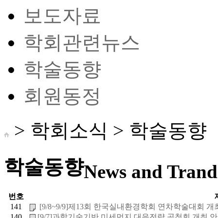
보도자료
학회관련뉴스
학술동향
회원동정
> 학회소식 >
학술동향
학술동향
News and Trand 
번호
141
[9/8~9/9]제13회 한국실내환경학회 연차학술대회 개최 
140
[9/7]과학기술기반 미세먼지 대응전략 공청회 개최 