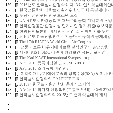
139
2016년도 한국실내환경학회 제13회 연차학술대회안
138
한국언론학회 과학보건환경위험연구회 특별세미나
137
수원시정연구원 연구보조원 모집
136
UNIST 도시환경공학부 재난관리공학 전임교원 초빙
135
한국환경공단 환경시설 민자사업 평가위원(후보자등
134
한림원탁토론회 '미세먼지 저감 및 피해방지를 위한 과
133
2016년도 한국산업안전보건공단 신규직원 공개채용
132
The 17th IUAPPA World Clean Air Congress...
131
[전문가토론회]유기에어로졸 분석연구의 발전방향
130
제7회 KIST_SMC 어린이 환경보건 공동심포지엄
129
The 23rd KAST International Symposium (...
128
APT 2015 등록마감일 안내(2015.08.31)
127
APT 2015 조기등록 마감연장
126
[이화여대] 유기에어로졸의 광흡수성(SSA) 세미나 
125
한국냄새환경학회 CALPUFF 교육
124
2015년 한국실내환경학회 춘계심포지엄
123
AAC2015 참가자 신청확인(교통편 안내)--> 5월 27일
122
한국냄새환경학회의 2015년도 춘계학술대회 개최