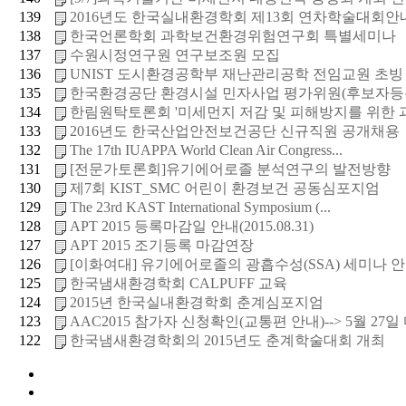
139
2016년도 한국실내환경학회 제13회 연차학술대회안
138
한국언론학회 과학보건환경위험연구회 특별세미나
137
수원시정연구원 연구보조원 모집
136
UNIST 도시환경공학부 재난관리공학 전임교원 초빙
135
한국환경공단 환경시설 민자사업 평가위원(후보자등
134
한림원탁토론회 '미세먼지 저감 및 피해방지를 위한 과
133
2016년도 한국산업안전보건공단 신규직원 공개채용
132
The 17th IUAPPA World Clean Air Congress...
131
[전문가토론회]유기에어로졸 분석연구의 발전방향
130
제7회 KIST_SMC 어린이 환경보건 공동심포지엄
129
The 23rd KAST International Symposium (...
128
APT 2015 등록마감일 안내(2015.08.31)
127
APT 2015 조기등록 마감연장
126
[이화여대] 유기에어로졸의 광흡수성(SSA) 세미나 
125
한국냄새환경학회 CALPUFF 교육
124
2015년 한국실내환경학회 춘계심포지엄
123
AAC2015 참가자 신청확인(교통편 안내)--> 5월 27일
122
한국냄새환경학회의 2015년도 춘계학술대회 개최