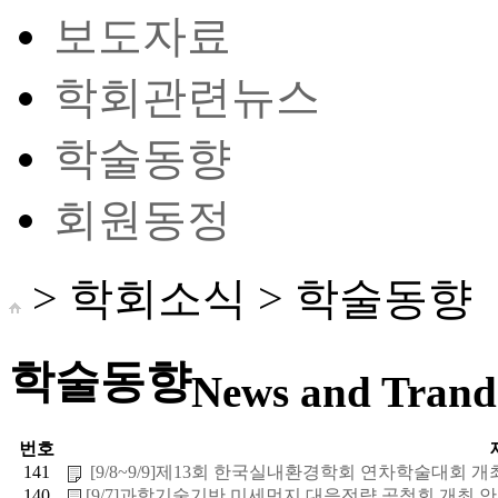
보도자료
학회관련뉴스
학술동향
회원동정
> 학회소식 >
학술동향
학술동향
News and Trand 
번호
141
[9/8~9/9]제13회 한국실내환경학회 연차학술대회 개최 
140
[9/7]과학기술기반 미세먼지 대응전략 공청회 개최 