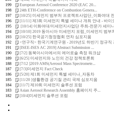
199
European Aerosol Conference 2020 (EAC 20...
198
24th ETH-Conference on Combustion Genera...
197
[10/25] 미세먼지 범부처 프로젝트사업단_이화여대 전문
196
[11/11] 제3회 미세먼지 특별 세미나 개최 안내 - 바이오 
195
[10/14] 이화여대/미세먼지사업단 주최-전문가 세미
194
[10/10] 2019 동아시아 미세먼지 포럼_미세먼지 범부처 
193
[10/25] 한국공기청정협회 연차 심포지움
192
<연구직> 한국기계연구원 - 2019년도 하반기 정규직
191
[ISEE-ISES AC 2019] Abstract Submission ...
190
[7/2] 동북아시아에서의 에어로솔 측정 워크샵
189
[6/25] 미세먼지와 노인의 건강 정책토론회
188
[7/12 ]2019 AMS(Aerosol Mass Spectromete...
187
[7/3]미세먼지 Fact Check
186
[5/20] 제1회 미세먼지 특별 세미나_자동차
185
[11/20 ]생활환경 공기질 관리 국제 심포지움
184
[11/7] 제10회 미세먼지 솔루션 포럼
183
Asian Aerosol Research Assembly 홈페이지 주...
182
[10/4]미세먼지 솔루션 포럼