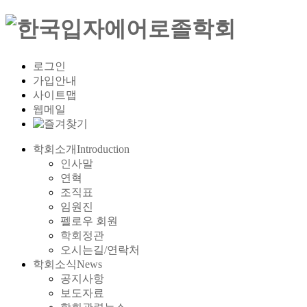
로그인
가입안내
사이트맵
웹메일
학회소개
Introduction
인사말
연혁
조직표
임원진
펠로우 회원
학회정관
오시는길/연락처
학회소식
News
공지사항
보도자료