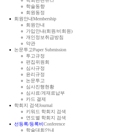
학회관련뉴스
학술동향
회원동정
회원안내
Membership
회원안내
가입안내(회원/비회원)
개인정보취급방침
약관
논문투고
Paper Submission
투고규정
편집위원회
심사규정
윤리규정
논문투고
심사진행현황
심사료/게재료납부
카드 결제
학회지 검색
Journal
키워드 학회지 검색
연도별 학회지 검색
선등록/등록비
Conference
학술대회안내