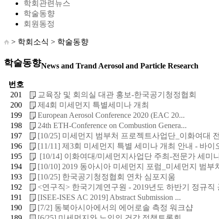
학회관련뉴스
학술동향
회원동정
> 학회소식 >
학술동향
학술동향
News and Trand Aerosol and Particle Research
번호
201
교육장 및 회의실 대관 홍보-한국공기청정협회
200
제4회 미세먼지 특별세미나 개최
199
European Aerosol Conference 2020 (EAC 20...
198
24th ETH-Conference on Combustion Genera...
197
[10/25] 미세먼지 범부처 프로젝트사업단_이화여대 전문
196
[11/11] 제3회 미세먼지 특별 세미나 개최 안내 - 바이오 
195
[10/14] 이화여대/미세먼지사업단 주최-전문가 세미
194
[10/10] 2019 동아시아 미세먼지 포럼_미세먼지 범부처 
193
[10/25] 한국공기청정협회 연차 심포지움
192
<연구직> 한국기계연구원 - 2019년도 하반기 정규직
191
[ISEE-ISES AC 2019] Abstract Submission ...
190
[7/2] 동북아시아에서의 에어로솔 측정 워크샵
189
[6/25] 미세먼지와 노인의 건강 정책토론회