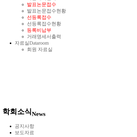
발표논문접수
발표논문접수현황
선등록접수
선등록접수현황
등록비납부
거래명세서출력
자료실
Dataroom
회원 자료실
학회소식
News
공지사항
보도자료