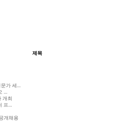
제목
가 세...
...
나 개최
프...
 공개채용