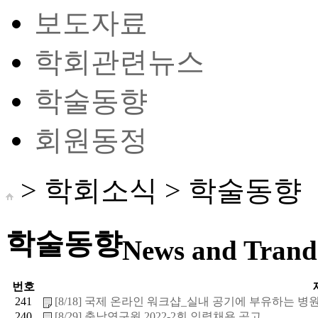
보도자료
학회관련뉴스
학술동향
회원동정
> 학회소식 >
학술동향
학술동향
News and Trand 
번호
241
[8/18] 국제 온라인 워크샵_실내 공기에 부유하는 병원체
240
[8/29] 충남연구원 2022-2회 인력채용 공고