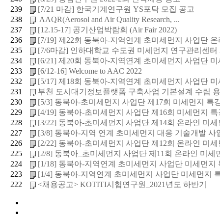
239
[7/21 마감] 한국기계연구원 YS포닥 모집 공고
238
AAQR(Aerosol and Air Quality Research, ...
237
[12.15-17] 공기산업박람회 (Air Fair 2022)
236
[7/19] 제22회 동북아-지역연계 초미세먼지 사업단 온라
235
[7/6마감] 인하대학교 수도권 미세먼지 연구관리센터 22
234
[6/21] 제20회 동북아-지역연계 초미세먼지 사업단 미세
233
[6/12-16] Welcome to AAC 2022
232
[5/17] 제18회 동북아-지역연계 초미세먼지 사업단 미세
231
부천 도시대기정보플랫폼 구축사업 기본설계 수립 
230
[5/3] 동북아-초미세먼지 사업단 제17회 미세먼지 특
229
[4/19] 동북아-초미세먼지 사업단 제16회 미세먼지 
228
[3/22] 동북아-초미세먼지 사업단 제14회 온라인 미세먼
227
[3/8] 동북아-지역 연계 초미세먼지 대응 기술개발 사업
226
[2/22] 동북아-초미세먼지 사업단 제12회 온라인 미세먼
225
[2/8] 동북아_초미세먼지 사업단 제11회 온라인 미세먼지
224
[1/18] 동북아-지역연계 초미세먼지 사업단 미세먼지 특
223
[1/4] 동북아-지역연계 초미세먼지 사업단 미세먼지 특강
222
<채용공고> KOTITI시험연구원_2021년도 하반기