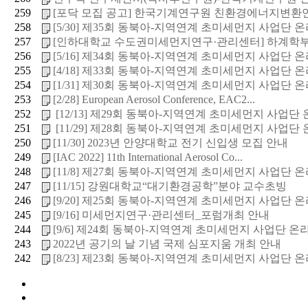
259
[포닥 모집 공고] 한국기계연구원 친환경에너지변환연구
258
[5/30] 제35회 동북아-지역연계 초미세먼지 사업단 온라
257
[인하대학교 수도권미세먼지연구·관리센터] 하계학부연
256
[5/16] 제34회 동북아-지역연계 초미세먼지 사업단 온라
255
[4/18] 제33회 동북아-지역연계 초미세먼지 사업단 온라
254
[1/31] 제30회 동북아-지역연계 초미세먼지 사업단 온라
253
[2/28] European Aerosol Conference, EAC2...
252
[12/13] 제29회 동북아-지역연계 초미세먼지 사업단 온
251
[11/29] 제28회 동북아-지역연계 초미세먼지 사업단 온
250
[11/30] 2023년 안양대학교 전기 신입생 모집 안내
249
[IAC 2022] 11th International Aerosol Co...
248
[11/8] 제27회 동북아-지역연계 초미세먼지 사업단 온라
247
[11/15] 강원대학교“대기환경공학”분야 교수초빙
246
[9/20] 제25회 동북아-지역연계 초미세먼지 사업단 온라
245
[9/16] 미세먼지연구·관리센터_포럼개최 안내
244
[9/6] 제24회 동북아-지역연계 초미세먼지 사업단 온라인
243
2022년 공기의 날 기념 국제 심포지움 개최 안내
242
[8/23] 제23회 동북아-지역연계 초미세먼지 사업단 온라