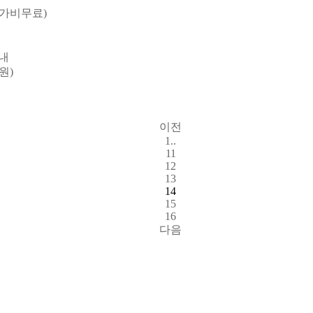
참가비무료)
내
원)
이전
1..
11
12
13
14
15
16
다음