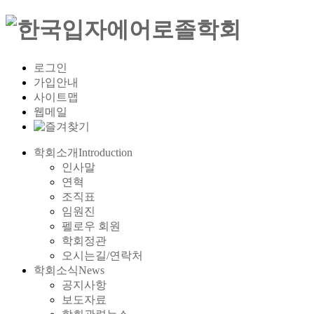
로그인
가입안내
사이트맵
웹메일
학회소개
Introduction
인사말
연혁
조직표
임원진
펠로우 회원
학회정관
오시는길/연락처
학회소식
News
공지사항
보도자료