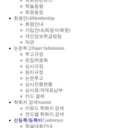
학회관련뉴스
학술동향
회원동정
회원안내
Membership
회원안내
가입안내(회원/비회원)
개인정보취급방침
약관
논문투고
Paper Submission
투고규정
편집위원회
심사규정
윤리규정
논문투고
심사진행현황
심사료/게재료납부
카드 결제
학회지 검색
Journal
키워드 학회지 검색
연도별 학회지 검색
선등록/등록비
Conference
학술대회안내