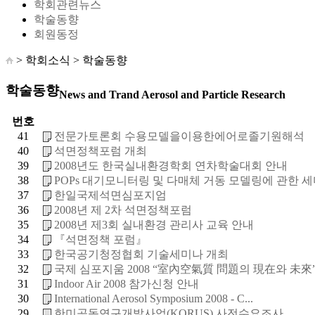
학회관련뉴스
학술동향
회원동정
> 학회소식 >
학술동향
학술동향
News and Trand Aerosol and Particle Research
번호
41
전문가토론회 수용모델을이용한에어로졸기원해석
40
석면정책포럼 개최
39
2008년도 한국실내환경학회 연차학술대회 안내
38
POPs 대기모니터링 및 다매체 거동 모델링에 관한 세미나
37
한일국제석면심포지엄
36
2008년 제 2차 석면정책포럼
35
2008년 제3회 실내환경 관리사 교육 안내
34
『석면정책 포럼』
33
한국공기청정협회 기술세미나 개최
32
국제 심포지움 2008 “室內空氣質 問題의 現在와 未來
31
Indoor Air 2008 참가신청 안내
30
International Aerosol Symposium 2008 - C...
29
한미공동연구개발사업(KORUS) 사전수요조사