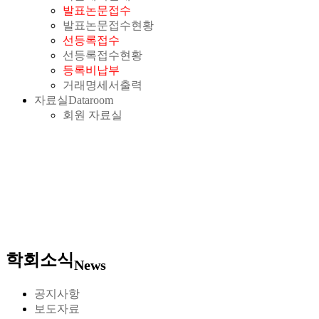
발표논문접수
발표논문접수현황
선등록접수
선등록접수현황
등록비납부
거래명세서출력
자료실
Dataroom
회원 자료실
학회소식
News
공지사항
보도자료